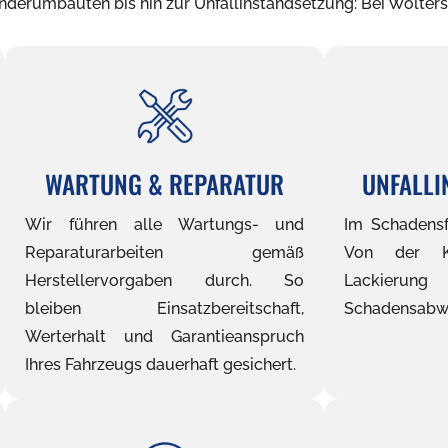
derumbauten bis hin zur Unfallinstandsetzung: Bei Wolters
WARTUNG & REPARATUR
UNFALLI
Wir führen alle Wartungs- und
Im Schadensfa
Reparaturarbeiten gemäß
Von der Ka
Herstellervorgaben durch. So
Lackieru
bleiben Einsatzbereitschaft,
Schadensabwi
Werterhalt und Garantieanspruch
Ihres Fahrzeugs dauerhaft gesichert.