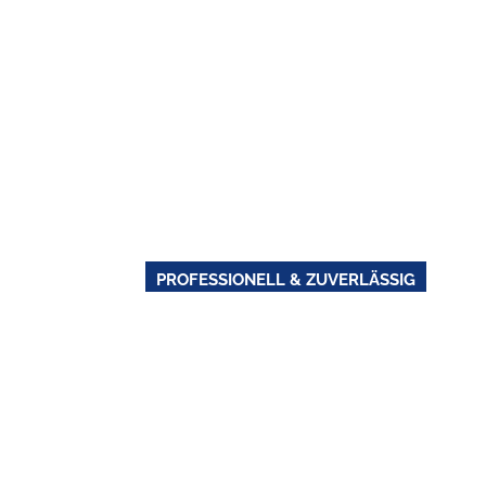
PROFESSIONELL & ZUVERLÄSSIG
IHR WERKSTA
& KASTENWA