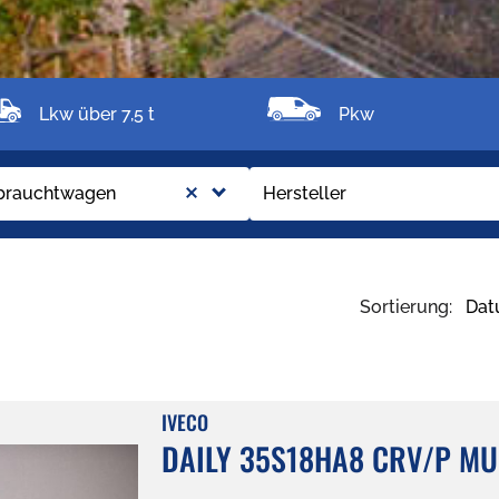
Lkw über 7,5 t
Pkw
brauchtwagen
Hersteller
Sortierung:
Da
IVECO
DAILY 35S18HA8 CRV/P MU