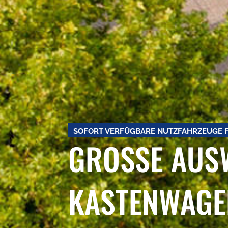
SOFORT VERFÜGBARE NUTZFAHRZEUGE F
GROSSE AUSW
ASTENWAGEN