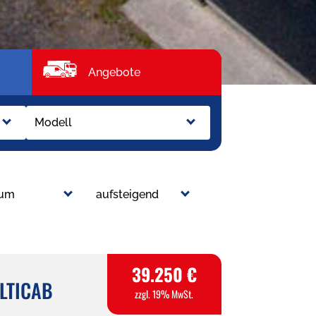
Angebote
Modell
tum
aufsteigend
39.250 €
LTICAB
zzgl. 19% MwSt.