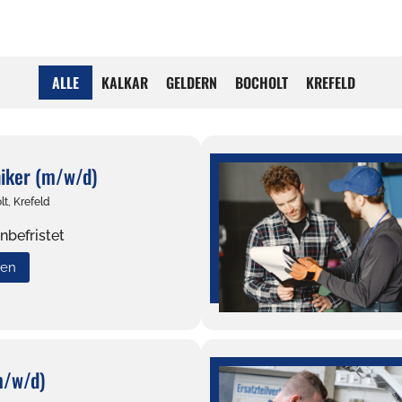
ALLE
KALKAR
GELDERN
BOCHOLT
KREFELD
iker (m/w/d)
lt, Krefeld
nbefristet
uen
m/w/d)