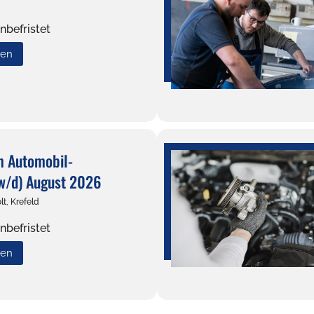
nbefristet
uen
m Automobil­
w/d) August 2026
lt, Krefeld
nbefristet
uen