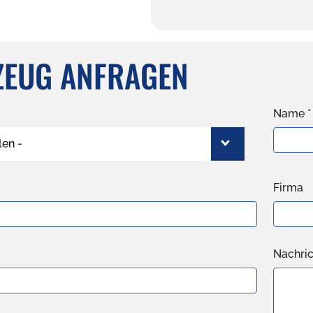
ZEUG ANFRAGEN
Name *
len -
Firma
Nachric