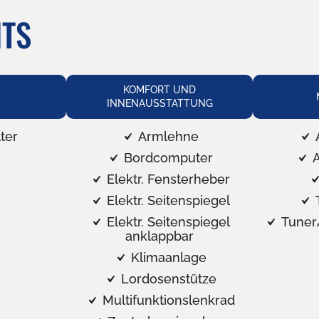
HTS
KOMFORT UND
INNENAUSSTATTUNG
lter
Armlehne
A
Bordcomputer
A
Elektr. Fensterheber
Elektr. Seitenspiegel
Elektr. Seitenspiegel
Tuner
anklappbar
Klimaanlage
Lordosenstütze
Multifunktionslenkrad