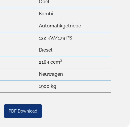
Opel
Kombi
Automatikgetriebe
132 kW/179 PS
Diesel
2184 ccm³
Neuwagen
1900 kg
PDF Download