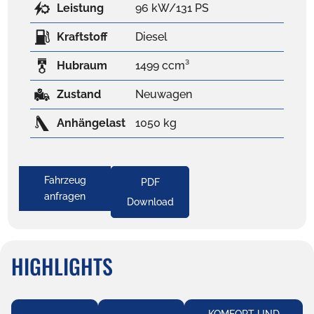
Leistung
96 kW/131 PS
Kraftstoff
Diesel
Hubraum
1499 ccm³
Zustand
Neuwagen
Anhängelast
1050 kg
Fahrzeug
PDF
anfragen
Download
HIGHLIGHTS