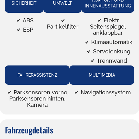
KOMFORT UND
SICHERHEIT
UMWELT
INNENAUSSTATTUNG
ABS
Elektr.
Partikelfilter
Seitenspiegel
ESP
anklappbar
Klimaautomatik
Servolenkung
Trennwand
FAHRERASSISTENZ
MULTIMEDIA
Parksensoren vorne,
Navigationssystem
Parksensoren hinten,
Kamera
Fahrzeugdetails